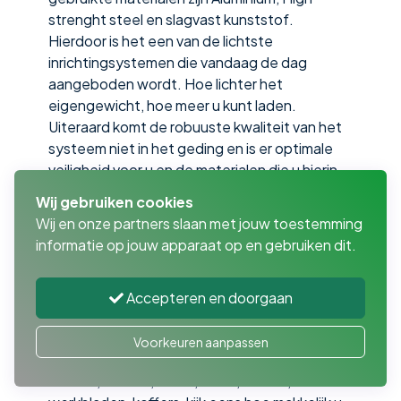
strenght steel en slagvast kunststof.
Hierdoor is het een van de lichtste
inrichtingsystemen die vandaag de dag
aangeboden wordt. Hoe lichter het
eigengewicht, hoe meer u kunt laden.
Uiteraard komt de robuuste kwaliteit van het
systeem niet in het geding en is er optimale
veiligheid voor u en de materialen die u hierin
onderbrengt.
Wij gebruiken cookies
Gebruik de ruimte optimaal
Wij en onze partners slaan met jouw toestemming
informatie op jouw apparaat op en gebruiken dit.
Maar de inrichtingssystemen zijn bovenal
buitengewoon praktisch ontworpen. De
ruimte in uw bestelauto wordt optimaal
Accepteren en doorgaan
benut. Opbergen en terugvinden was nog
nooit zo eenvoudig. De auto hiertoe inrichten
Voorkeuren aanpassen
was eigenlijk ook nog nooit zo eenvoudig.
Kasten, deuren, luiken, lades, rekken,